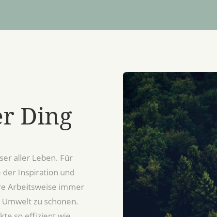
er Ding
ser aller Leben. Für
e der Inspiration und
ere Arbeitsweise immer
d Umwelt zu schonen.
te so effizient wie