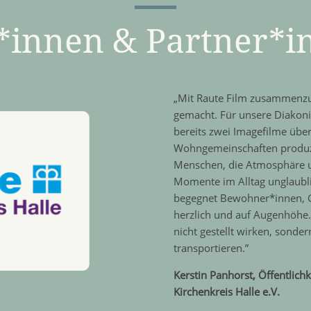
innen & Partner*i
„Mit Raute Film zusammenzua
gemacht. Für unsere Diakoni
bereits zwei Imagefilme übe
Wohngemeinschaften produzie
Menschen, die Atmosphäre un
Momente im Alltag unglaubli
begegnet Bewohner*innen, G
herzlich und auf Augenhöhe
nicht gestellt wirken, sond
transportieren.”
Kerstin Panhorst, Öffentlich
Kirchenkreis Halle e.V.