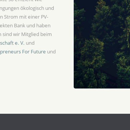
ingungen ökologisch und
en Strom mit einer PV-
orrekten Bank und haben
sind wir Mitglied beim
chaft e. V.
und
epreneurs For Future
und