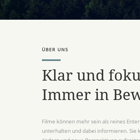
ÜBER UNS
Klar und foku
Immer in Be
Filme können mehr sein als reines Ente
unterhalten und dabei informieren. Sie 