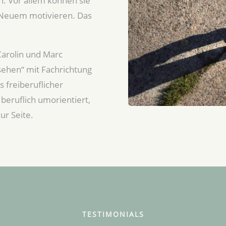
. Vor allem können sie
 Neuem motivieren. Das
arolin und Marc
ehen“ mit Fachrichtung
ls freiberuflicher
 beruflich umorientiert,
ur Seite.
TESTIMONIALS