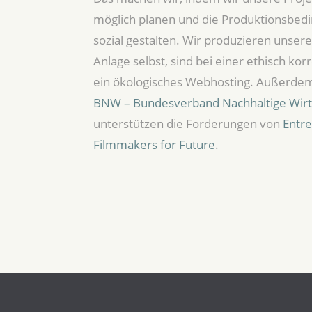
möglich planen und die Produktionsbed
sozial gestalten. Wir produzieren unser
Anlage selbst, sind bei einer ethisch k
ein ökologisches Webhosting. Außerdem 
BNW – Bundesverband Nachhaltige Wirts
unterstützen die Forderungen von
Entr
Filmmakers for Future
.